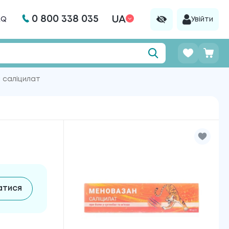
0 800 338 035
UA
AQ
Увійти
 саліцилат
атися