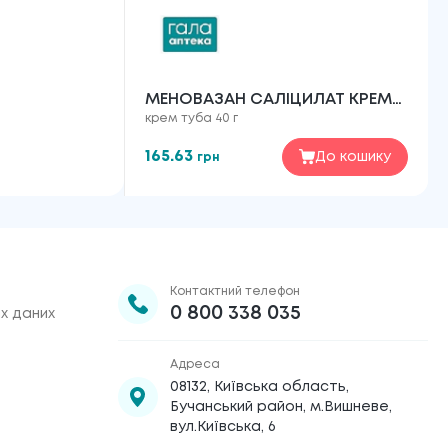
МЕНОВАЗАН САЛІЦИЛАТ КРЕМ
крем туба 40 г
ПО 40 Г У ТУБАХ
165.63
До кошику
грн
Контактний телефон
0 800 338 035
х даних
Адреса
08132, Київська область,
Бучанський район, м.Вишневе,
вул.Київська, 6