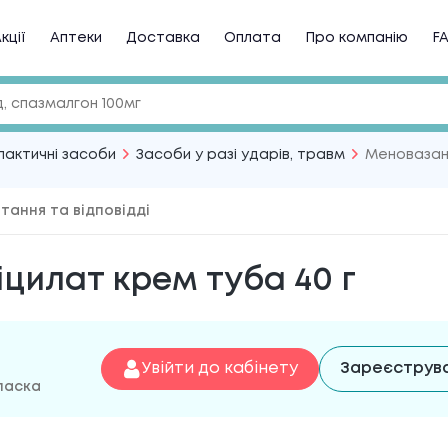
кції
Аптеки
Доставка
Оплата
Про компанію
F
лактичні засоби
Засоби у разі ударів, травм
Меновазан
тання та відповідді
цилат крем туба 40 г
Увійти до кабінету
Зареєструв
 ласка