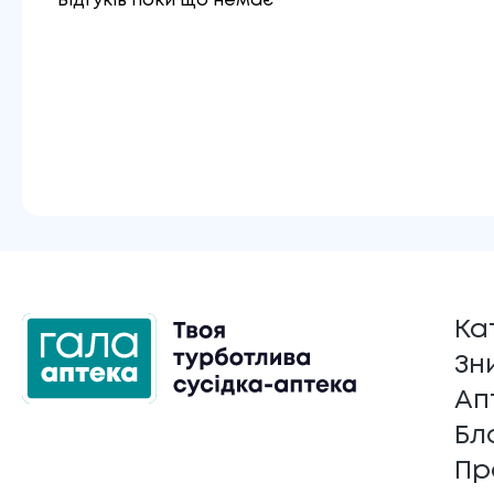
Відгуків поки що немає
Ка
Зн
Ап
Бл
Пр