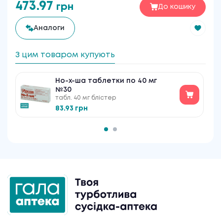
473.97
грн
До кошику
Аналоги
З цим товаром купують
Но-х-ша таблетки по 40 мг
№30
табл. 40 мг блістер
83.93 грн