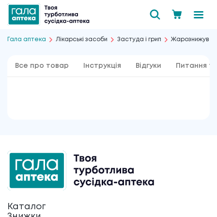
Гала аптека
Лікарські засоби
Застуда і грип
Жарознижувал
Все про товар
Інструкція
Відгуки
Питання та
Каталог
Знижки