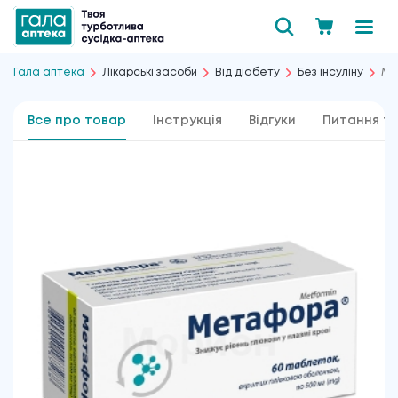
Гала аптека
Лікарські засоби
Від діабету
Без інсуліну
Ме
Все про товар
Інструкція
Відгуки
Питання та