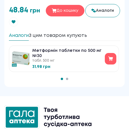
48.84
грн
До кошику
Аналоги
Аналоги
З цим товаром купують
Метформін таблетки по 500 мг
№30
табл. 500 мг
31.98 грн