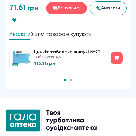
71.61
грн
До кошику
Аналоги
Аналоги
З цим товаром купують
Цинкіт таблетки шипучі №20
табл. розч. 4,5 г
716.21 грн