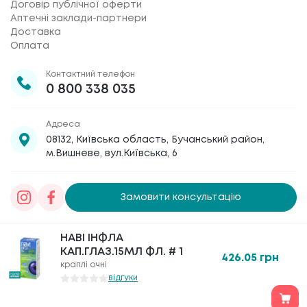
Договір публічної оферти
Аптечні заклади-партнери
Доставка
Оплата
Контактний телефон
0 800 338 035
Адреса
08132, Київська область, Бучанський район,
м.Вишневе, вул.Київська, 6
Замовити консультацію
Товариство з обмеженою відповідальністю
НАВІ ІНФЛА
НАВІ ІНФЛА
«Галафарм»
, код ЄДРПОУ 30886474 © 2020-2026
КАП.ГЛАЗ.15МЛ ФЛ. # 1
КАП.ГЛАЗ.15МЛ ФЛ. # 1
426.05
426.05
грн
грн
краплі очні
краплі очні
відгуки
відгуки