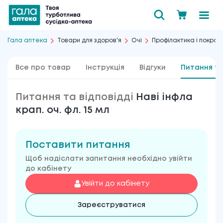
Гала аптека
Товари для здоров'я
Очі
Профілактика і покра
Все про товар
Інструкція
Відгуки
Питання та
Питання та відповідді
Наві інфла
крап. оч. фл. 15 мл
Поставити питання
Щоб надіслати запитання необхідно увійти
до кабінету
Увійти до кабінету
Зареєструватися