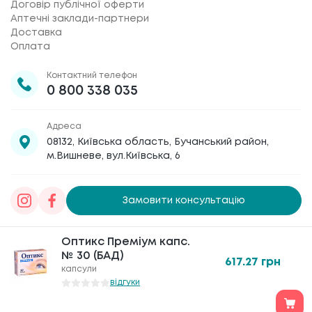
Договір публічної оферти
Аптечні заклади-партнери
Доставка
Оплата
Контактний телефон
0 800 338 035
Адреса
08132, Київська область, Бучанський район,
м.Вишневе, вул.Київська, 6
Замовити консультацію
Товариство з обмеженою відповідальністю
Оптикс Преміум капс.
Оптикс Преміум капс.
«Галафарм»
, код ЄДРПОУ 30886474 © 2020-2026
№ 30 (БАД)
№ 30 (БАД)
617.27
617.27
грн
грн
капсули
капсули
відгуки
відгуки