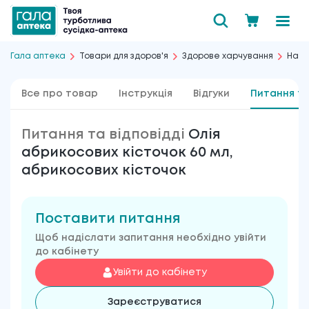
Гала аптека
Товари для здоров'я
Здорове харчування
Натур
Все про товар
Інструкція
Відгуки
Питання та
Питання та відповідді
Олія
абрикосових кісточок 60 мл,
абрикосових кісточок
Поставити питання
Щоб надіслати запитання необхідно увійти
до кабінету
Увійти до кабінету
Зареєструватися