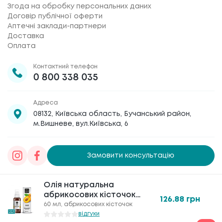
Згода на обробку персональних даних
Договір публічної оферти
Аптечні заклади-партнери
Доставка
Оплата
Контактний телефон
0 800 338 035
Адреса
08132, Київська область, Бучанський район,
м.Вишневе, вул.Київська, 6
Замовити консультацію
Товариство з обмеженою відповідальністю
Олія натуральна
Олія натуральна
«Галафарм»
, код ЄДРПОУ 30886474 © 2020-2026
абрикосових кісточок
абрикосових кісточок
126.88
126.88
грн
грн
60мл
60мл
60 мл, абрикосових кісточок
60 мл, абрикосових кісточок
відгуки
відгуки