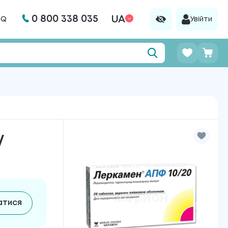
0 800 338 035
UA
AQ
Увійти
/
атися