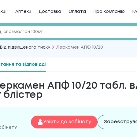
кції
Аптеки
Доставка
Оплата
Про компанію
F
Від підвищеного тиску
Леркамен АПФ 10/20
тання та відповідді
еркамен АПФ 10/20 табл. в
г блістер
Увійти до кабінету
Зареєструв
абінету