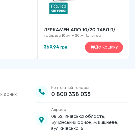
ЛЕРКАМЕН АПФ 10/20 ТАБЛ.П/
табл. в/о 10 мг + 20 мг блістер
ПЛ.ОБ. №28
369.94
До кошику
грн
Контактний телефон
0 800 338 035
х даних
Адреса
08132, Київська область,
Бучанський район, м.Вишневе,
вул.Київська, 6