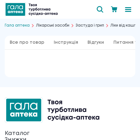
Гала аптека
Лікарські засоби
Застуда і грип
Ліки від кашлю
Все про товар
Інструкція
Відгуки
Питання та
Каталог
Знижки