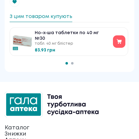
З цим товаром купують
Но-х-ша таблетки по 40 мг
№30
табл. 40 мг блістер
83.93 грн
Каталог
Знижки