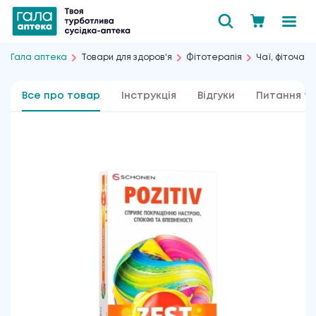
Гала аптека
Товари для здоров'я
Фітотерапія
Чаї, фіточаї і
Все про товар
Інструкція
Відгуки
Питання та