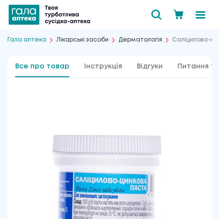
Гала аптека
Лікарські засоби
Дерматологія
Саліцилово-цин
Все про товар
Інструкція
Відгуки
Питання та