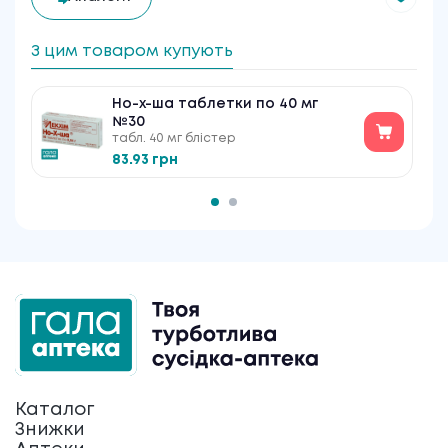
З цим товаром купують
Но-х-ша таблетки по 40 мг
№30
табл. 40 мг блістер
83.93 грн
Каталог
Знижки