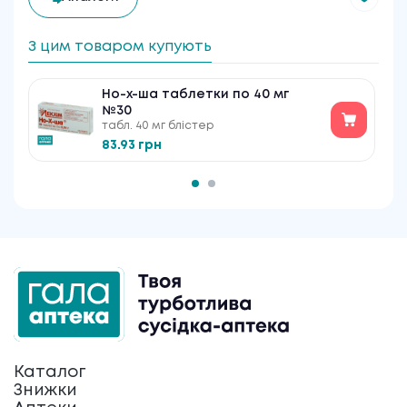
З цим товаром купують
Но-х-ша таблетки по 40 мг
№30
табл. 40 мг блістер
83.93 грн
Каталог
Знижки