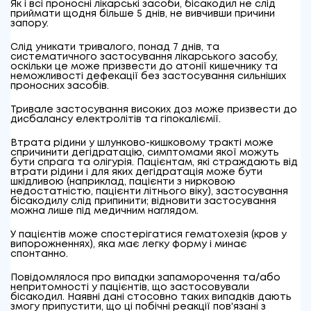
Як і всі проносні лікарські засоби, бісакодил не слід
приймати щодня більше 5 днів, не вивчивши причини
запору.
Слід уникати тривалого, понад 7 днів, та
систематичного застосування лікарського засобу,
оскільки це може призвести до атонії кишечнику та
неможливості дефекації без застосування сильніших
проносних засобів.
Тривале застосування високих доз може призвести до
дисбалансу електролітів та гіпокаліємії.
Втрата рідини у шлунково-кишковому тракті може
спричинити дегідратацію, симптомами якої можуть
бути спрага та олігурія. Пацієнтам, які страждають від
втрати рідини і для яких дегідратація може бути
шкідливою (наприклад, пацієнти з нирковою
недостатністю, пацієнти літнього віку), застосування
бісакодилу слід припинити; відновити застосування
можна лише під медичним наглядом.
У пацієнтів може спостерігатися гематохезія (кров у
випорожненнях), яка має легку форму і минає
спонтанно.
Повідомлялося про випадки запаморочення та/або
непритомності у пацієнтів, що застосовували
бісакодил. Наявні дані стосовно таких випадків дають
змогу припустити, що ці побічні реакції пов'язані з