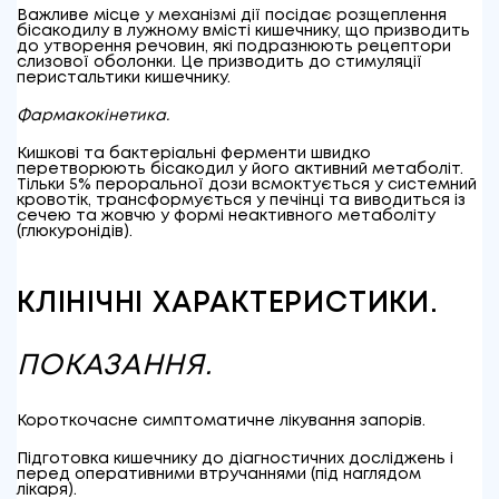
Важливе місце у механізмі дії посідає розщеплення
бісакодилу в лужному вмісті кишечнику, що призводить
до утворення речовин, які подразнюють рецептори
слизової оболонки. Це призводить до стимуляції
перистальтики кишечнику.
Фармакокінетика.
Кишкові та бактеріальні ферменти швидко
перетворюють бісакодил у його активний метаболіт.
Тільки 5% пероральної дози всмоктується у системний
кровотік, трансформується у печінці та виводиться із
сечею та жовчю у формі неактивного метаболіту
(глюкуронідів).
КЛІНІЧНІ ХАРАКТЕРИСТИКИ.
ПОКАЗАННЯ.
Короткочасне симптоматичне лікування запорів.
Підготовка кишечнику до діагностичних досліджень і
перед оперативними втручаннями (під наглядом
лікаря).