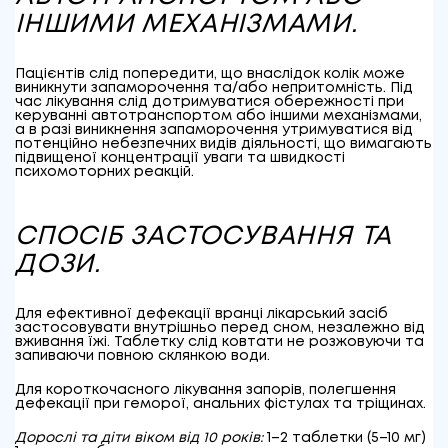
ІНШИМИ МЕХАНІЗМАМИ.
Пацієнтів слід попередити, що внаслідок колік може
виникнути запаморочення та/або непритомність. Під
час лікування слід дотримуватися обережності при
керуванні автотранспортом або іншими механізмами,
а в разі виникнення запаморочення утримуватися від
потенційно небезпечних видів діяльності, що вимагають
підвищеної концентрації уваги та швидкості
психомоторних реакцій.
СПОСІБ ЗАСТОСУВАННЯ ТА
ДОЗИ.
Для ефективної дефекації вранці лікарський засіб
застосовувати внутрішньо перед сном, незалежно від
вживання їжі. Таблетку слід ковтати не розжовуючи та
запиваючи повною склянкою води.
Для короткочасного лікування запорів, полегшення
дефекації при геморої, анальних фістулах та тріщинах.
Дорослі та діти віком від 10 років:
1–2 таблетки (5–10 мг)