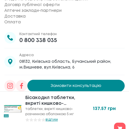
Договір публічної оферти
Аптечні заклади-партнери
Доставка
Оплата
Контактний телефон
0 800 338 035
Адреса
08132, Київська область, Бучанський район,
м.Вишневе, вул.Київська, 6
Замовити консультацію
Бісакодил таблетки,
Товариство з обмеженою відповідальністю
вкриті кишково-
«Галафарм»
, код ЄДРПОУ 30886474 © 2020-2026
137.57
грн
розчинною оболонкою
таблетки, вкриті кишково-
розчинною оболонкою 5 мг
по 5 мг №30
відгуки