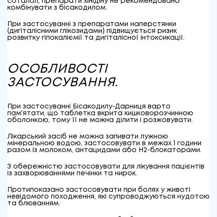
соталол, препарати хінідіну не рекомендовано
комбінувати з бісакодилом.
При застосуванні з препаратами наперстянки
(дигіталісними глікозидами) підвищується ризик
розвитку гіпокаліємії та дигіталісної інтоксикації.
ОСОБЛИВОСТІ
ЗАСТОСУВАННЯ.
При застосуванні Бісакодилу-Дарниця варто
пам'ятати, що таблетка вкрита кишковорозчинною
оболонкою, тому її не можна ділити і розжовувати.
Лікарський засіб не можна запивати лужною
мінеральною водою, застосовувати в межах 1 години
разом із молоком, антацидами або Н2-блокаторами.
З обережністю застосовувати для лікування пацієнтів
із захворюваннями печінки та нирок.
Протипоказано застосовувати при болях у животі
невідомого походження, які супроводжуються нудотою
та блюванням.