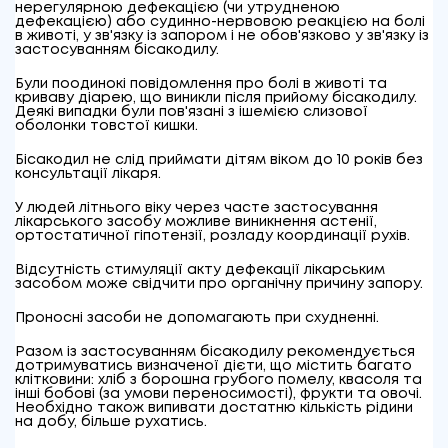
нерегулярною дефекацією (чи утрудненою
дефекацією) або судинно-нервовою реакцією на болі
в животі, у зв'язку із запором і не обов'язково у зв'язку із
застосуванням бісакодилу.
Були поодинокі повідомлення про болі в животі та
криваву діарею, що виникли після прийому бісакодилу.
Деякі випадки були пов'язані з ішемією слизової
оболонки товстої кишки.
Бісакодил не слід приймати дітям віком до 10 років без
консультації лікаря.
У людей літнього віку через часте застосування
лікарського засобу можливе виникнення астенії,
ортостатичної гіпотензії, розладу координації рухів.
Відсутність стимуляції акту дефекації лікарським
засобом може свідчити про органічну причину запору.
Проносні засоби не допомагають при схудненні.
Разом із застосуванням бісакодилу рекомендується
дотримуватись визначеної дієти, що містить багато
клітковини: хліб з борошна грубого помелу, квасоля та
інші бобові (за умови переносимості), фрукти та овочі.
Необхідно також випивати достатню кількість рідини
на добу, більше рухатись.