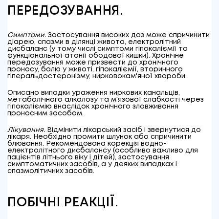
ПЕРЕДОЗУВАННЯ.
Симптоми.
Застосування високих доз може спричинити
діарею, спазми в ділянці живота, електролітний
дисбаланс (у тому числі симптоми гіпокаліємії та
функціональної атонії ободової кишки). Хронічне
передозування може призвести до хронічного
проносу, болю у животі, гіпокаліємії, вторинного
гіперальдостеронізму, нирковокам'яної хвороби.
Описано випадки ураження ниркових канальців,
метаболічного алкалозу та м'язової слабкості через
гіпокаліємію внаслідок хронічного зловживання
проносним засобом.
Лікування.
Відмінити лікарський засіб і звернутися до
лікаря. Необхідно промити шлунок або спричинити
блювання. Рекомендована корекція водно-
електролітного дисбалансу (особливо важливо для
пацієнтів літнього віку і дітей), застосування
симптоматичних засобів, а у деяких випадках і
спазмолітичних засобів.
ПОБІЧНІ РЕАКЦІЇ.