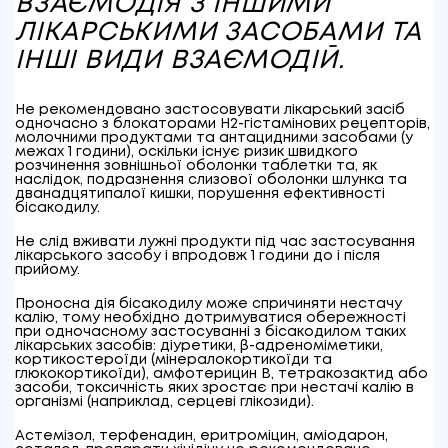
ВЗАЄМОДІЯ З ІНШИМИ
ЛІКАРСЬКИМИ ЗАСОБАМИ ТА
ІНШІ ВИДИ ВЗАЄМОДІЙ.
Не рекомендовано застосовувати лікарський засіб
одночасно з блокаторами Н2-гістамінових рецепторів,
молочними продуктами та антацидними засобами (у
межах 1 години), оскільки існує ризик швидкого
розчинення зовнішньої оболонки таблетки та, як
наслідок, подразнення слизової оболонки шлунка та
дванадцятипалої кишки, порушення ефективності
бісакодилу.
Не слід вживати лужні продукти під час застосування
лікарського засобу і впродовж 1 години до і після
прийому.
Проносна дія бісакодилу може спричиняти нестачу
калію, тому необхідно дотримуватися обережності
при одночасному застосуванні з бісакодилом таких
лікарських засобів: діуретики, β-адреноміметики,
кортикостероїди (мінералокортикоїди та
глюкокортикоїди), амфотерицин В, тетракозактид або
засоби, токсичність яких зростає при нестачі калію в
організмі (наприклад, серцеві глікозиди).
Астемізол, терфенадин, еритроміцин, аміодарон,