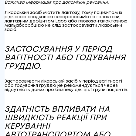
Важлива інформація про допоміжні речовини.
Лікарський засіб містить лактозу, тому пацієнтам із
рідкісною спадковою непереносимістю галактози,
лактазним дефіцитом Lapp або глюкозо-галактозною
мальабсорбцією не слід застосовувати лікарський
засіб.
ЗАСТОСУВАННЯ У ПЕРІОД
ВАГІТНОСТІ АБО ГОДУВАННЯ
ГРУДДЮ.
Застосовувати лікарський засіб у період вагітності
або годування груддю не рекомендується через
відсутність даних про безпеку для цієї групи пацієнтів.
ЗДАТНІСТЬ ВПЛИВАТИ НА
ШВИДКІСТЬ РЕАКЦІЇ ПРИ
КЕРУВАННІ
АВТОТРАНСПОРТОМ АБО