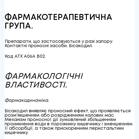
ФАРМАКОТЕРАПЕВТИЧНА
ГРУПА.
Препарати, що застосовуються у разі запору.
Контактні проносні засоби. Бісакодил.
Код АТХ A06A B02.
ФАРМАКОЛОГІЧНІ
ВЛАСТИВОСТІ.
Фармакодинаміка.
Бісакодил виявляє проносний ефект, що проявляється
розм'якшенням або розрідженням калових мас.
Механізм проносної дії зумовлений збільшенням
проникнення води в порожнину кишечнику і зменшенням
її абсорбції, а також прискоренням перистальтики
кишечнику.