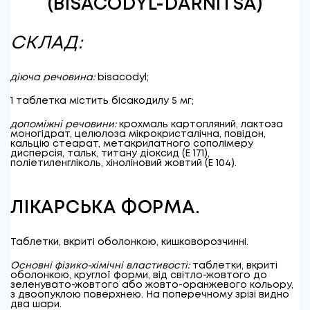
(BISACODYL-DARNITSA)
СКЛАД:
діюча речовина:
bisacodyl;
1 таблетка містить бісакодилу 5 мг;
допоміжні речовини:
крохмаль картопляний, лактоза
моногідрат, целюлоза мікрокристалічна, повідон,
кальцію стеарат, метакрилатного сополімеру
дисперсія, тальк, титану діоксид (Е 171),
поліетиленгліколь, хіноліновий жовтий (Е 104).
ЛІКАРСЬКА ФОРМА.
Таблетки, вкриті оболонкою, кишковорозчинні.
Основні фізико-хімічні властивості:
таблетки, вкриті
оболонкою, круглої форми, від світло-жовтого до
зеленувато-жовтого або жовто-оранжевого кольору,
з двоопуклою поверхнею. На поперечному зрізі видно
два шари.