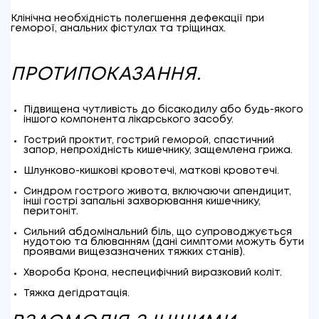
Клінічна необхідність полегшення дефекації при
геморої, анальних фістулах та тріщинах.
ПРОТИПОКАЗАННЯ.
Підвищена чутливість до бісакодилу або будь-якого
іншого компонента лікарського засобу.
Гострий проктит, гострий геморой, спастичний
запор, непрохідність кишечнику, защемлена грижа.
Шлунково-кишкові кровотечі, маткові кровотечі.
Синдром гострого живота, включаючи апендицит,
інші гострі запальні захворювання кишечнику,
перитоніт.
Сильний абдомінальний біль, що супроводжується
нудотою та блюванням (дані симптоми можуть бути
проявами вищезазначених тяжких станів).
Хвороба Крона, неспецифічний виразковий коліт.
Тяжка дегідратація.