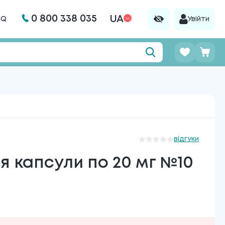
0 800 338 035
UA
AQ
Увійти
відгуки
 капсули по 20 мг №10