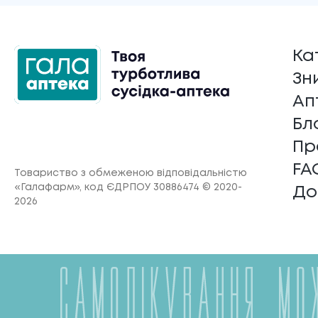
Ка
Зн
Ап
Бл
Пр
FA
Товариство з обмеженою відповідальністю
«Галафарм»
, код ЄДРПОУ 30886474 © 2020-
До
2026