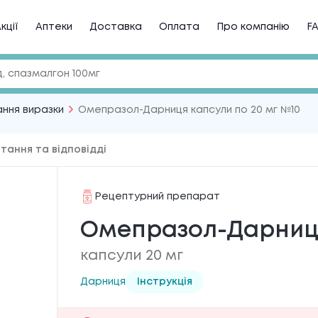
кції
Аптеки
Доставка
Оплата
Про компанію
F
ання виразки
Омепразол-Дарниця капсули по 20 мг №10
тання та відповідді
Рецептурний препарат
Омепразол-Дарниця
капсули 20 мг
Дарниця
Інструкція