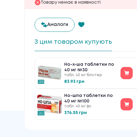
Товару немає в наявності
Аналоги
З цим товаром купують
Но-х-ша таблетки по
40 мг №30
табл. 40 мг блістер
83.93 грн
Но-шпа таблетки по
40 мг №100
табл. 40 мг фл.
376.55 грн