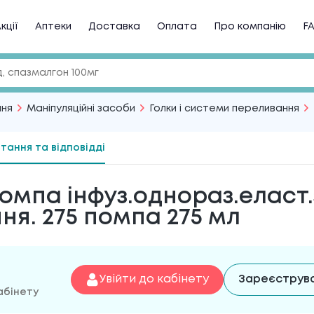
кції
Аптеки
Доставка
Оплата
Про компанію
F
ння
Маніпуляційні засоби
Голки і системи переливання
тання та відповідді
омпа інфуз.однораз.еласт.
ня. 275 помпа 275 мл
Увійти до кабінету
Зареєструв
абінету