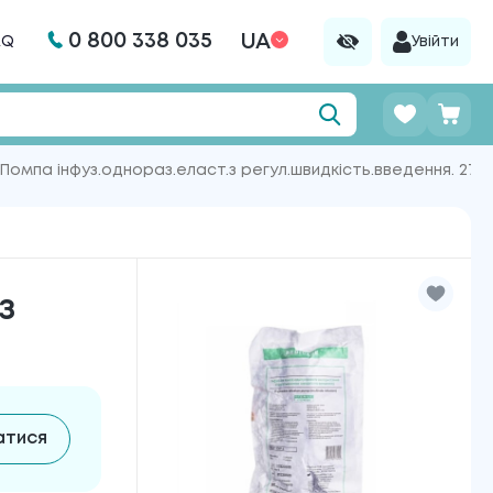
0 800 338 035
UA
AQ
Увійти
Помпа інфуз.однораз.еласт.з регул.швидкість.введення. 275
з
атися