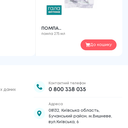
ПОМПА
помпа 275 мл
ІНФУЗ.ОДНОРАЗ.ЕЛАСТ.З
РЕГУЛ.ШВИДКІСТЬ.ВВЕДЕННЯ.
До кошику
275
Контактний телефон
0 800 338 035
х даних
Адреса
08132, Київська область,
Бучанський район, м.Вишневе,
вул.Київська, 6