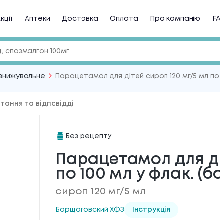
кції
Аптеки
Доставка
Оплата
Про компанію
F
знижувальне
Парацетамол для дітей сироп 120 мг/5 мл по 1
тання та відповідді
Без рецепту
Парацетамол для ді
по 100 мл у флак. (ба
сироп 120 мг/5 мл
Борщаговский ХФЗ
Інструкція