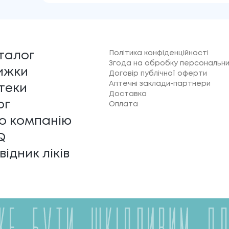
Політика конфіденційності
талог
Згода на обробку персональни
ижки
Договір публічної оферти
Аптечні заклади-партнери
теки
Доставка
ог
Оплата
о компанію
Q
відник ліків