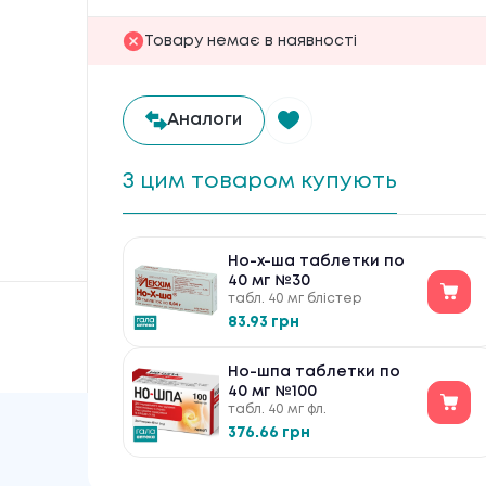
Товару немає в наявності
Аналоги
З цим товаром купують
Но-х-ша таблетки по
40 мг №30
табл. 40 мг блістер
83.93 грн
Но-шпа таблетки по
40 мг №100
табл. 40 мг фл.
376.66 грн