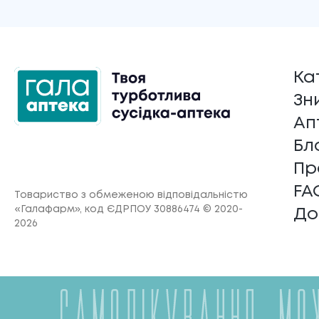
Ка
Зн
Ап
Бл
Пр
FA
Товариство з обмеженою відповідальністю
«Галафарм»
, код ЄДРПОУ 30886474 © 2020-
До
2026