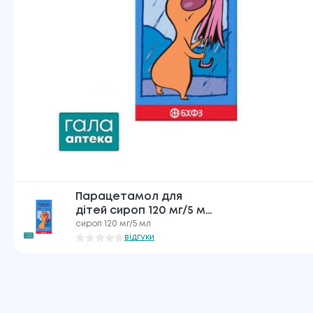
Парацетамол для
дітей сироп 120 мг/5 мл
по 100 мл у флак. (бан.)
сироп 120 мг/5 мл
відгуки