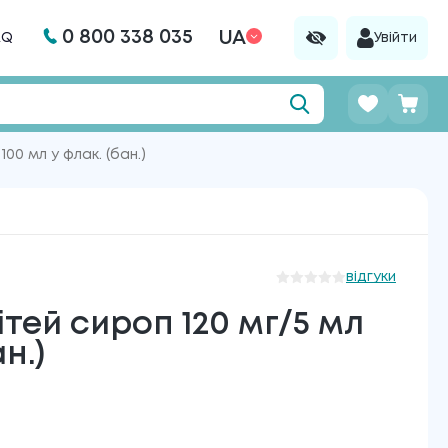
0 800 338 035
UA
AQ
Увійти
00 мл у флак. (бан.)
відгуки
тей сироп 120 мг/5 мл
н.)