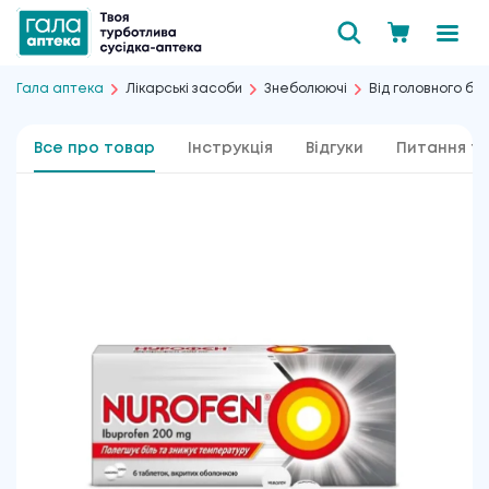
Гала аптека
Лікарські засоби
Знеболюючі
Від головного бо
Все про товар
Інструкція
Відгуки
Питання та