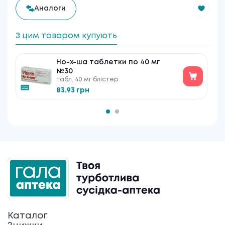
Аналоги
З цим товаром купують
Но-х-ша таблетки по 40 мг
№30
табл. 40 мг блістер
83.93 грн
Каталог