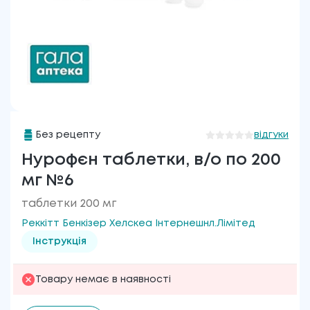
Без рецепту
відгуки
Нурофєн таблетки, в/о по 200
мг №6
таблетки 200 мг
Реккітт Бенкізер Хелскеа Інтернешнл.Лімітед
Інструкція
Товару немає в наявності