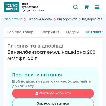
Гала аптека
Лікарські засоби
Від паразитів
Від паразитів ш
Все про товар
Інструкція
Відгуки
Питання та
Питання та відповідді
Бензилбензоат емул. нашкірна 200
мг/г фл. 50 г
Поставити питання
Щоб надіслати запитання необхідно увійти
до кабінету
Увійти до кабінету
Зареєструватися