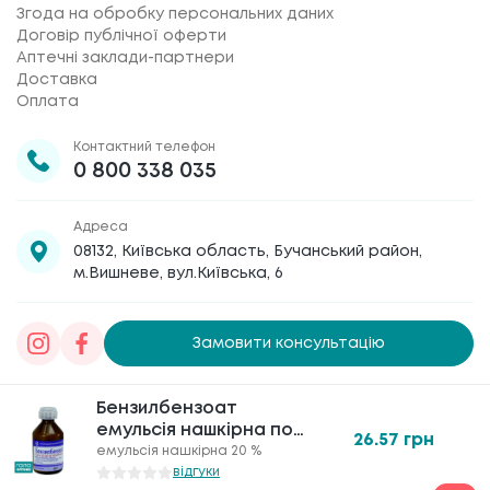
Згода на обробку персональних даних
Договір публічної оферти
Аптечні заклади-партнери
Доставка
Оплата
Контактний телефон
0 800 338 035
Адреса
08132, Київська область, Бучанський район,
м.Вишневе, вул.Київська, 6
Замовити консультацію
Товариство з обмеженою відповідальністю
Бензилбензоат
Бензилбензоат
«Галафарм»
, код ЄДРПОУ 30886474 © 2020-2026
емульсія нашкірна по
емульсія нашкірна по
26.57
26.57
грн
грн
20 % фл. 50 г
20 % фл. 50 г
емульсія нашкірна 20 %
емульсія нашкірна 20 %
відгуки
відгуки