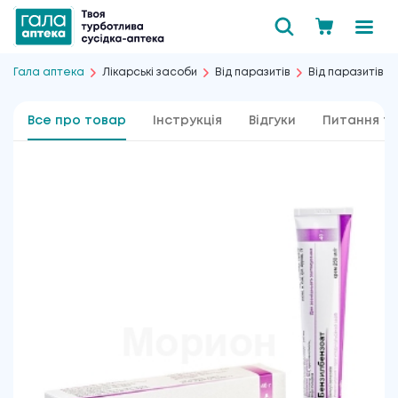
Гала аптека
Лікарські засоби
Від паразитів
Від паразитів ш
Все про товар
Інструкція
Відгуки
Питання та