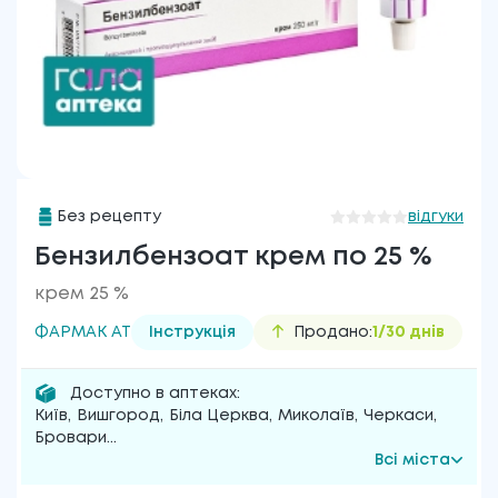
Без рецепту
відгуки
Бензилбензоат крем по 25 %
крем 25 %
ФАРМАК АТ
Інструкція
Продано:
1/30 днів
Доступно в аптеках:
Київ
,
Вишгород
,
Біла Церква
,
Миколаїв
,
Черкаси
,
Бровари
...
Всі міста