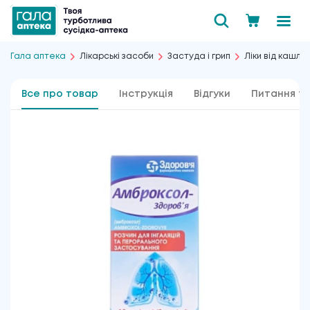
Гала аптека
Лікарські засоби
Застуда і грип
Ліки від кашлю
Все про товар
Інструкція
Відгуки
Питання та