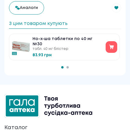
Аналоги
З цим товаром купують
Но-х-ша таблетки по 40 мг
№30
табл. 40 мг блістер
83.93 грн
Каталог