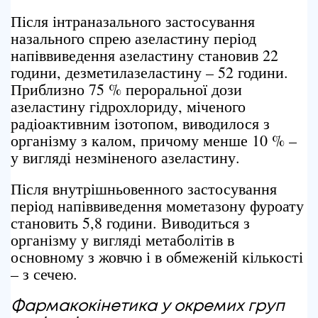
Після інтраназального застосування
назального спрею азеластину період
напіввиведення азеластину становив 22
години, дезметилазеластину – 52 години.
Приблизно 75 % пероральної дози
азеластину гідрохлориду, міченого
радіоактивним ізотопом, виводилося з
організму з калом, причому менше 10 % –
у вигляді незміненого азеластину.
Після внутрішньовенного застосування
період напіввиведення мометазону фуроату
становить 5,8 години. Виводиться з
організму у вигляді метаболітів в
основному з жовчю і в обмеженій кількості
– з сечею.
Фармакокінетика у окремих груп