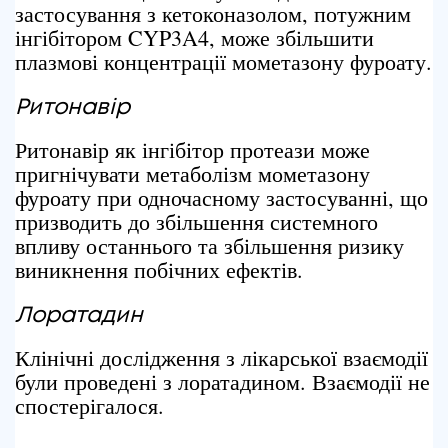
застосування з кетоконазолом, потужним
інгібітором CYP3A4, може збільшити
плазмові концентрації мометазону фуроату.
Ритонавір
Ритонавір як інгібітор протеази може
пригнічувати метаболізм мометазону
фуроату при одночасному застосуванні, що
призводить до збільшення системного
впливу останнього та збільшення ризику
виникнення побічних ефектів.
Лоратадин
Клінічні дослідження з лікарської взаємодії
були проведені з лоратадином. Взаємодії не
спостерігалося.