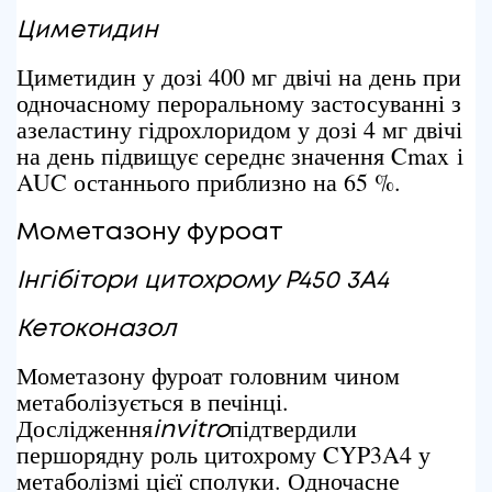
Циметидин
Циметидин у дозі 400 мг двічі на день при
одночасному пероральному застосуванні з
азеластину гідрохлоридом у дозі 4 мг двічі
на день підвищує середнє значення Cmax і
AUC останнього приблизно на 65 %.
Мометазону фуроат
Інгібітори цитохрому
P
450 3
A
4
Кетоконазол
Мометазону фуроат головним чином
метаболізується в печінці.
Дослідження
підтвердили
in
vitro
першорядну роль цитохрому CYP3A4 у
метаболізмі цієї сполуки. Одночасне