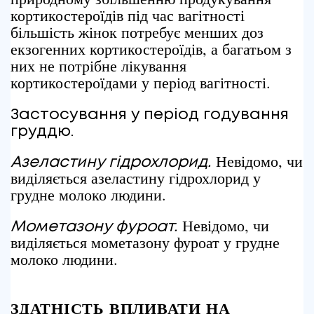
кортикостероїдів під час вагітності
більшість жінок потребує менших доз
екзогенних кортикостероїдів, а багатьом з
них не потрібне лікування
кортикостероїдами у період вагітності.
Застосування у період годування
груддю.
Невідомо, чи
Азеластину гідрохлорид.
виділяється азеластину гідрохлорид у
грудне молоко людини.
Невідомо, чи
Мометазону фуроат.
виділяється мометазону фуроат у грудне
молоко людини.
ЗДАТНІСТЬ ВПЛИВАТИ НА