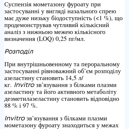
Суспензія мометазону фуроату при
застосуванні у вигляді назального спрею
має дуже низьку біодоступність (<1 %), що
продемонстрував чутливий кількісний
аналіз з нижньою межею кількісного
визначення (LOQ) 0,25 пг/мл.
Розподіл
При внутрішньовенному та пероральному
застосуванні рівноважний об’єм розподілу
азеластину становить 14,5 л/
кг.
зв’язування з білками плазми
In
vitro
азеластину та його активного метаболіту
дезметилазеластину становить відповідно
88 % і 97 %.
зв’язування з білками плазми
In
vitro
мометазону фуроату знаходиться у межах