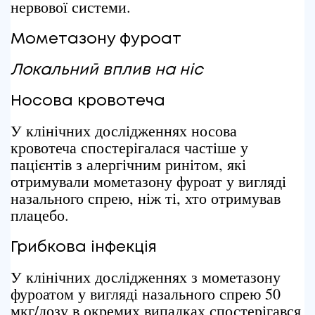
нервової системи.
Мометазону
фуроат
Локальний вплив на ніс
Носова кровотеча
У клінічних дослідженнях носова
кровотеча спостерігалася частіше у
пацієнтів з алергічним ринітом, які
отримували мометазону фуроат у вигляді
назального спрею, ніж ті, хто отримував
плацебо.
Грибкова інфекція
У клінічних дослідженнях з мометазону
фуроатом у вигляді назального спрею 50
мкг/дозу в окремих випадках спостерігався