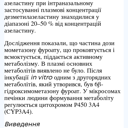
азеластину при інтраназальному
застосуванні плазмові концентрації
дезметилазеластину знаходилися у
діапазоні 20–50 % від концентрацій
азеластину.
Дослідження показали, що частина дози
мометазону фуроату, що проковтується і
всмоктується, піддається активному
метаболізму. В плазмі основних
метаболітів виявлено не було. Після
інкубації
одним з другорядних
in vitro
метаболітів, який утворився, був 6β-
гідроксимометазону фуроат. У мікросомах
печінки людини формування метаболіту
регулюється цитохромом Р450 3А4
(CYP3A4).
Виведення