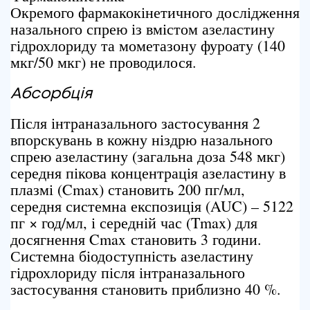
Окремого фармакокінетичного дослідження
назального спрею із вмістом азеластину
гідрохлориду та мометазону фуроату (140
мкг/50 мкг) не проводилося.
Абсорбція
Після інтраназального застосування 2
впорскувань в кожну ніздрю назального
спрею азеластину (загальна доза 548 мкг)
середня пікова концентрація азеластину в
плазмі (Cmax) становить 200 пг/мл,
середня системна експозиція (AUC) – 5122
пг × год/мл, і середній час (Tmax) для
досягнення Cmax становить 3 години.
Системна біодоступність азеластину
гідрохлориду після інтраназального
застосування становить приблизно 40 %.