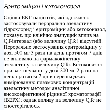
Еритроміцин
і кетоконазол
Оцінка ЕКГ пацієнтів, які одночасно
застосовували перорально азеластину
гідрохлорид і еритроміцин або кетоконазол,
показує, що клінічно значущий вплив на
QT-інтервал (або величину QTc) відсутній.
Пероральне застосування еритроміцину у
дозі 500 мг 3 рази на день протягом 7 днів
не впливало на фармакокінетику
азеластину та величину QTc. Кетоконазол
при застосуванні у дозі 200 мг 2 рази на
день протягом 7 днів перешкоджав
вимірюванню плазмових концентрацій
азеластину методом аналітичної
високоефективної рідинної хроматографії
(ВЕРХ); однак впливу на величину QTc не
спостерігалось.