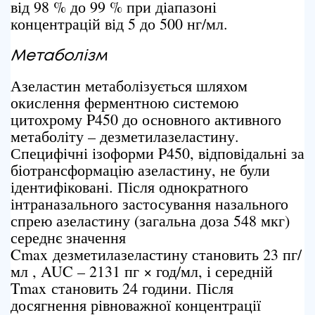
від 98 % до 99 % при діапазоні
концентрацій від 5 до 500 нг/мл.
Метаболізм
Азеластин метаболізується шляхом
окислення ферментною системою
цитохрому P450 до основного активного
метаболіту – дезметилазеластину.
Специфічні ізоформи P450, відповідальні за
біотрансформацію азеластину, не були
ідентифіковані. Після однократного
інтраназального застосування назального
спрею азеластину (загальна доза 548 мкг)
середнє значення
Cmax дезметилазеластину становить 23 пг/
мл , AUC – 2131 пг × год/мл, і середній
Tmax становить 24 години. Після
досягнення рівноважної концентрації