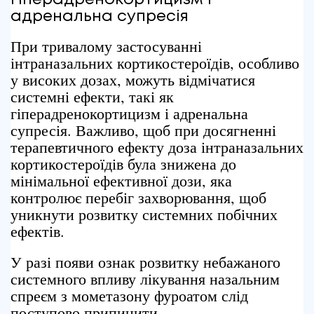
Гіперадренокортицизм
і
адренальна супресія
При тривалому застосуванні
інтраназальних кортикостероїдів, особливо
у високих дозах, можуть відмічатися
системні ефекти, такі як
гіперадренокортицизм і адренальна
супресія. Важливо, щоб при досягненні
терапевтичного ефекту доза інтраназальних
кортикостероїдів була знижена до
мінімальної ефективної дози, яка
контролює перебіг захворювання, щоб
уникнути розвитку системних побічних
ефектів.
У разі появи ознак розвитку небажаного
системного впливу лікування назальним
спреєм з мометазону фуроатом слід
поступово припинити.