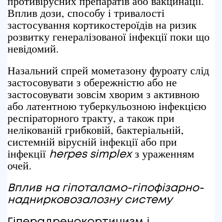
противірусних препаратів або вакцинації.
Вплив дози, способу і тривалості
застосування кортикостероїдів на ризик
розвитку генералізованої інфекції поки що
невідомий.
Назальний спрей мометазону фуроату слід
застосовувати з обережністю або не
застосовувати зовсім хворим з активною
або латентною туберкульозною інфекцією
респіраторного тракту, а також при
нелікованій грибковій, бактеріальній,
системній вірусній інфекції або при
інфекції
з ураженням
herpes simplex
очей.
Вплив на гіпоталамо
-гіпофізарно-
наднирковозалозну
систему