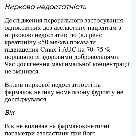
Ниркова
недостатність
Дослідження перорального застосування
однократних доз азеластину пацієнтам з
нирковою недостатністю (кліренс
креатиніну <50 мл/хв) показали
підвищення Cmax і AUC на 70–75 %
порівняно зі здоровими добровольцями.
Час досягнення максимальної концентрації
не змінився.
Вплив ниркової недостатності на
фармакокінетику мометазону фуроату не
досліджувався.
Вік
Вік не впливав на фармакокінетичні
параметри азеластину при його