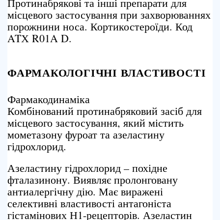
Протинабрякові та інші препарати для
місцевого застосування при захворюваннях
порожнини носа. Кортикостероїди. Код
ATХ R01A D.
ФАРМАКОЛОГІЧНІ ВЛАСТИВОСТІ
Фармакодинаміка
Комбінований протинабряковий засіб для
місцевого застосування, який містить
мометазону фуроат та азеластину
гідрохлорид.
Азеластину гідрохлорид – похідне
фталазинону. Виявляє пролонговану
антиалергічну дію. Має виражені
селективні властивості антагоніста
гістамінових Н1-рецепторів. Азеластин