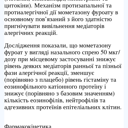
цитокіни). Механізм протизапальної та
протиалергічної дії мометазону фуроату в
основному пов’язаний з його здатністю
пригнічувати вивільнення медіаторів
алергічних реакцій.
Дослідження показали, що мометазону
фуроат у вигляді назального спрею 50 мкг/
дозу при місцевому застосуванні знижує
рівень деяких медіаторів ранньої та пізньої
фази алергічної реакції, зменшує
(порівняно з плацебо) рівень гістаміну та
еозинофільного катіонного протеїну і
знижує (порівняно з базовим значенням)
кількість еозинофілів, нейтрофілів та
адгезивних протеїнів епітеліальних клітин.
Фармакокінетика