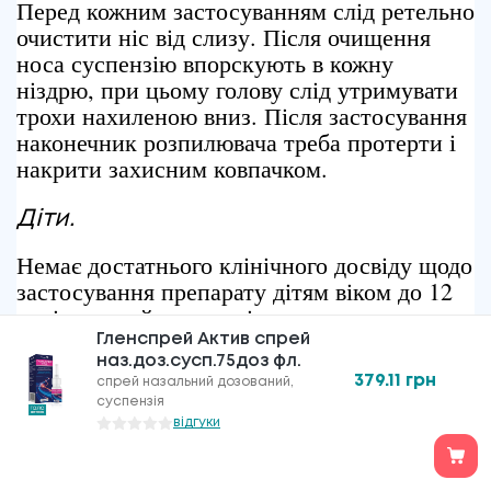
Перед кожним застосуванням слід ретельно
очистити ніс від слизу. Після очищення
носа суспензію впорскують в кожну
ніздрю, при цьому голову слід утримувати
трохи нахиленою вниз. Після застосування
наконечник розпилювача треба протерти і
накрити захисним ковпачком.
Діти.
Немає достатнього клінічного досвіду щодо
застосування препарату дітям віком до 12
років, тому його не слід застосовувати
пацієнтам цієї вікової категорії.
Гленспрей Актив спрей
наз.доз.сусп.75доз фл.
379.11
грн
спрей назальний дозований,
суспензія
ПЕРЕДОЗУВАННЯ
відгуки
Повідомлень щодо передозування