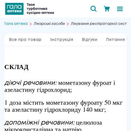
Гала аптека
Лікарські засоби
Лікування респіраторної систе
Все про товар
Інструкція
Відгуки
Питання та
СКЛАД
мометазону фуроат і
діючі речовини:
азеластину гідрохлорид;
1 доза містить мометазону фуроату 50 мкг
та азеластину гідрохлориду 140 мкг;
целюлоза
допоміжні речовини:
мікрокристалічна та натрію