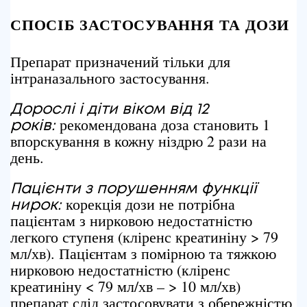
СПОСІБ ЗАСТОСУВАННЯ ТА ДОЗИ
Препарат призначений тільки для
інтраназального застосування.
Дорослі і
діти віком від 12
рекомендована доза становить 1
років:
впорскування в кожну ніздрю 2 рази на
день.
Пацієнти з
порушенням функції
корекція дози не потрібна
нирок:
пацієнтам з нирковою недостатністю
легкого ступеня (кліренс креатиніну > 79
мл/хв). Пацієнтам з помірною та тяжкою
нирковою недостатністю (кліренс
креатиніну < 79 мл/хв – > 10 мл/хв)
препарат слід застосовувати з обережністю