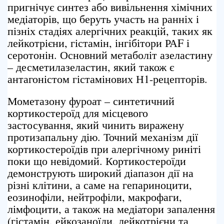
пригнічує синтез або вивільнення хімічних
медіаторів, що беруть участь на ранніх і
пізніх стадіях алергічних реакцій, таких як
лейкотрієни, гістамін, інгібітори РАF і
серотонін. Основний метаболіт азеластину
– десметилазеластин, який також є
антагоністом гістамінових Н1-рецепторів.
Мометазону фуроат – синтетичний
кортикостероїд для місцевого
застосування, який чинить виражену
протизапальну дію. Точний механізм дії
кортикостероїдів при алергічному риніті
поки що невідомий. Кортикостероїди
демонструють широкий діапазон дії на
різні клітини, а саме на гепариноцити,
еозинофіли, нейтрофіли, макрофаги,
лімфоцити, а також на медіатори запалення
(гістамін, ейкозаноїди, лейкотрієни та