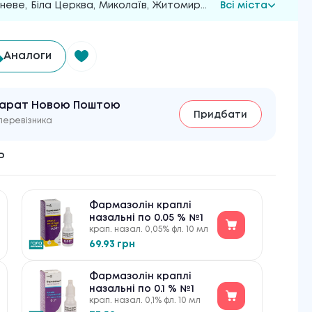
неве
,
Біла Церква
,
Миколаїв
,
Житомир
...
Всі міста
Аналоги
парат Новою Поштою
Придбати
перевізника
ь
Фармазолін краплі
назальні по 0.05 % №1
крап. назал. 0,05% фл. 10 мл
69.93 грн
Фармазолін краплі
назальні по 0.1 % №1
крап. назал. 0,1% фл. 10 мл