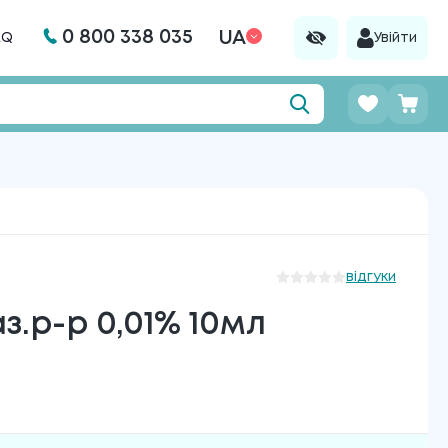
0 800 338 035
UA
AQ
Увійти
відгуки
з.р-р 0,01% 10мл