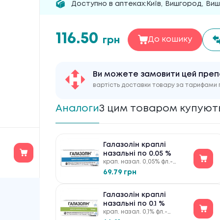
Доступно в аптеках:
Київ
,
Вишгород
,
Виш
116.50
грн
До кошику
Ви можете замовити цей пре
вартість доставки товару за тарифами 
Аналоги
З цим товаром купуют
Галазолін краплі
назальні по 0.05 %
крап. назал. 0,05% фл.-
крапел. 10 мл
69.79 грн
Галазолін краплі
назальні по 0.1 %
крап. назал. 0,1% фл.-
крапел. 10 мл