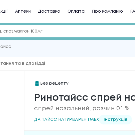
кції
Аптеки
Доставка
Оплата
Про компанію
F
тайсс
тання та відповідді
Без рецепту
Ринотайсс спрей на
спрей назальний, розчин 0.1 %
ДР. ТАЙСС НАТУРВАРЕН ГМБХ
Інструкція