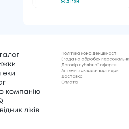
66.21 грн
Політика конфіденційності
талог
Згода на обробку персональни
ижки
Договір публічної оферти
Аптечні заклади-партнери
теки
Доставка
ог
Оплата
о компанію
Q
відник ліків