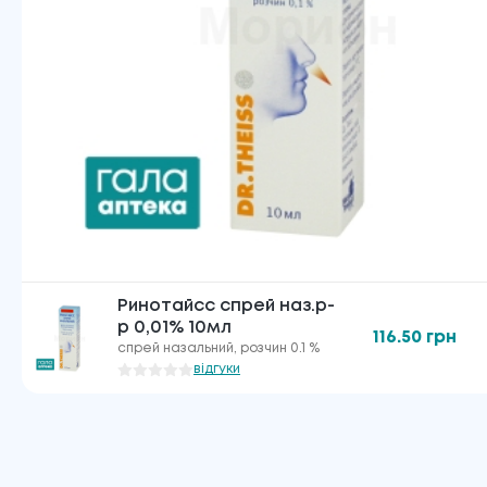
Ринотайсс спрей наз.р-
р 0,01% 10мл
116.50
грн
спрей назальний, розчин 0.1 %
відгуки