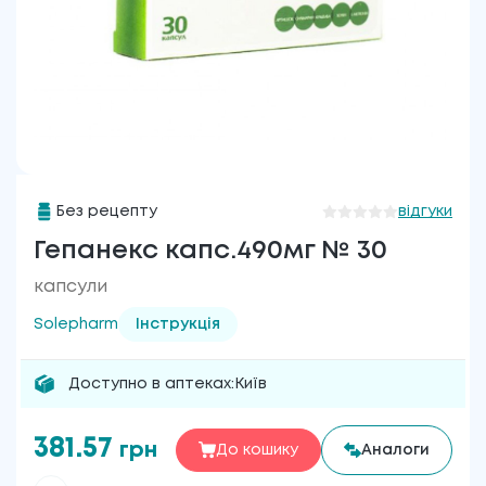
Без рецепту
відгуки
Гепанекс капс.490мг № 30
капсули
Solepharm
Інструкція
Доступно в аптеках:
Київ
381.57
грн
До кошику
Аналоги