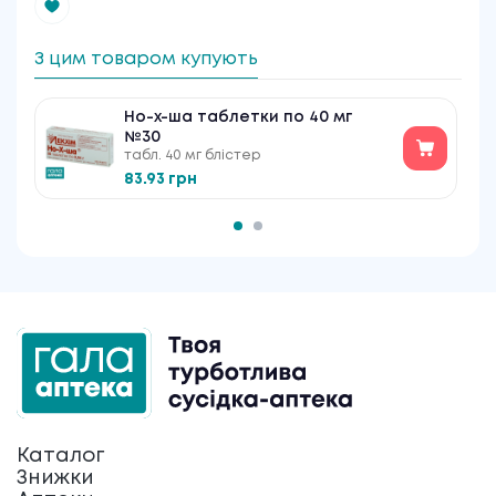
З цим товаром купують
Но-х-ша таблетки по 40 мг
№30
табл. 40 мг блістер
83.93 грн
Каталог
Знижки