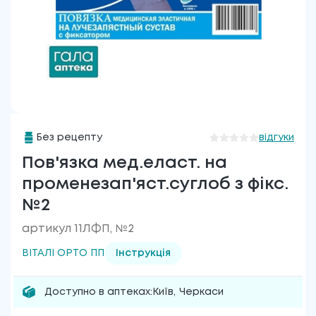
Без рецепту
відгуки
Пов'язка мед.еласт. на
променезап'яст.суглоб з фікс.
№2
артикул 11ЛФП, №2
ВІТАЛІ ОРТО ПП
Інструкція
Доступно в аптеках:
Київ
,
Черкаси