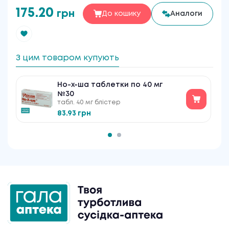
175.20
грн
До кошику
Аналоги
З цим товаром купують
Но-х-ша таблетки по 40 мг
№30
табл. 40 мг блістер
83.93 грн