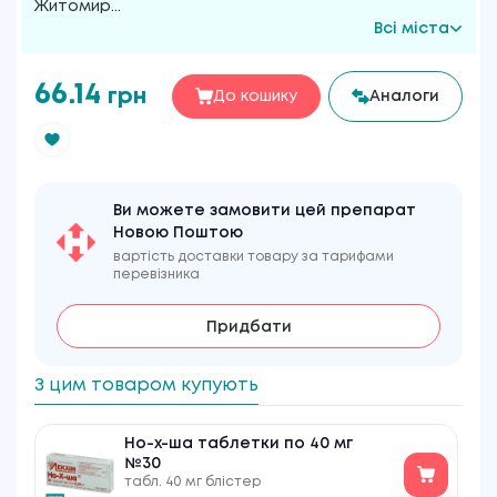
Житомир
...
Всі міста
66.14
грн
До кошику
Аналоги
Ви можете замовити цей препарат
Новою Поштою
вартість доставки товару за тарифами
перевізника
Придбати
З цим товаром купують
Но-х-ша таблетки по 40 мг
№30
табл. 40 мг блістер