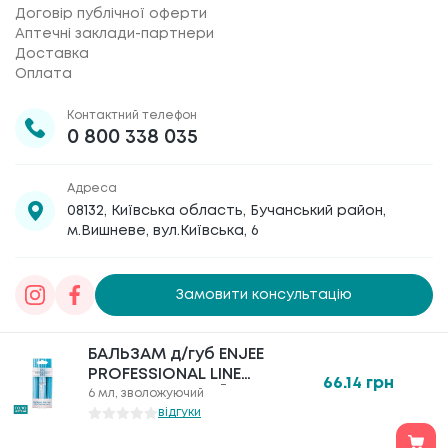
Договір публічної оферти
Аптечні заклади-партнери
Доставка
Оплата
Контактний телефон
0 800 338 035
Адреса
08132, Київська область, Бучанський район,
м.Вишневе, вул.Київська, 6
Замовити консультацію
Товариство з обмеженою відповідальністю
БАЛЬЗАМ д/губ ENJEE
«Галафарм»
, код ЄДРПОУ 30886474 © 2020-2026
PROFESSIONAL LINE
66.14
грн
"ЗВОЛОЖУЮЧИЙ" 6 МЛ
6 мл, зволожуючий
відгуки