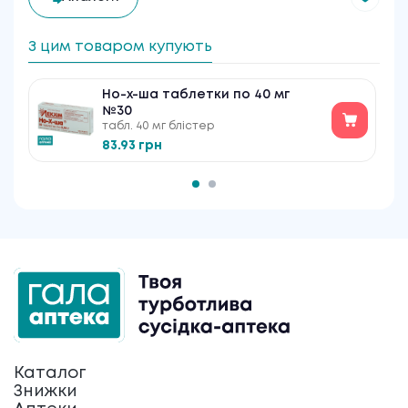
З цим товаром купують
Но-х-ша таблетки по 40 мг
№30
табл. 40 мг блістер
83.93 грн
Каталог
Знижки