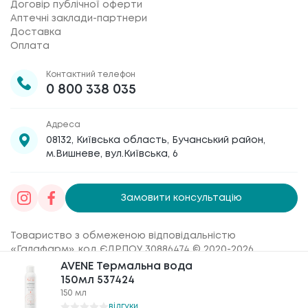
Договір публічної оферти
Аптечні заклади-партнери
Доставка
Оплата
Контактний телефон
0 800 338 035
Адреса
08132, Київська область, Бучанський район,
м.Вишневе, вул.Київська, 6
Замовити консультацію
Товариство з обмеженою відповідальністю
«Галафарм»
, код ЄДРПОУ 30886474 © 2020-2026
AVENE Термальна вода
AVENE Термальна вода
150мл 537424
150мл 537424
150 мл
150 мл
відгуки
відгуки