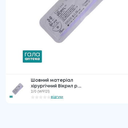
Шовний матеріал
хірургічний Вікрил р.
USP 2/0 (3), що
2/0 (W9121)
розсмоктується,
відгуки
довжина 75 см, голка
колюча 26 мм, 1/2 кола
W9121