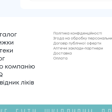
Політика конфіденційності
талог
Згода на обробку персональни
ижки
Договір публічної оферти
Аптечні заклади-партнери
теки
Доставка
ог
Оплата
о компанію
Q
відник ліків