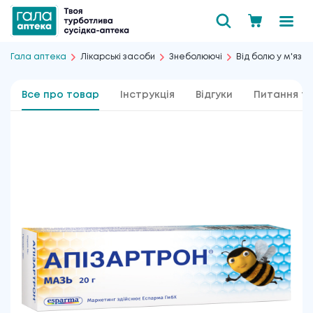
Гала аптека
Лікарські засоби
Знеболюючі
Від болю у м'язах
Все про товар
Інструкція
Відгуки
Питання та