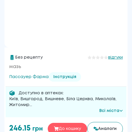
Без рецепту
відгуки
мазь
Пассауер Фарма
Інструкція
Доступно в аптеках:
Київ
,
Вишгород
,
Вишневе
,
Біла Церква
,
Миколаїв
,
Житомир
...
Всі міста
246.15
грн
До кошику
Аналоги