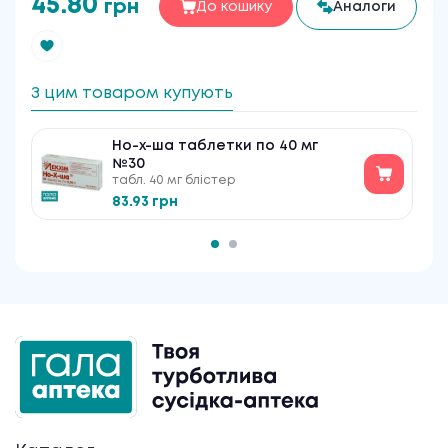
45.80
грн
До кошику
Аналоги
З цим товаром купують
Но-х-ша таблетки по 40 мг
№30
табл. 40 мг блістер
83.93 грн