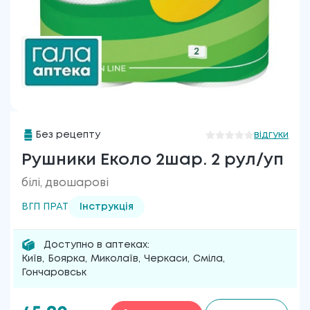
Без рецепту
відгуки
Рушники Еколо 2шар. 2 рул/уп
білі, двошарові
ВГП ПРАТ
Інструкція
Доступно в аптеках:
Київ
,
Боярка
,
Миколаїв
,
Черкаси
,
Сміла
,
Гончаровськ