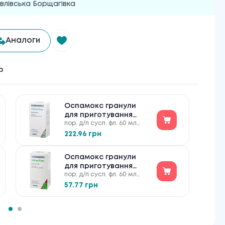
лівська Борщагівка
Аналоги
ь
Оспамокс гранули
для приготування
пор. д/п сусп. фл. 60 мл
суспензії для
125мг/5мл
перорального застос.
222.96 грн
по 125 мг/5 мл №1
Оспамокс гранули
для приготування
пор. д/п сусп. фл. 60 мл
суспензії для
250мг/5мл
перорального застос.
57.77 грн
по 250 мг/5 мл №1