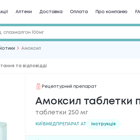
кції
Аптеки
Доставка
Оплата
Про компанію
F
іотики
Амоксил
тання та відповідді
Рецептурний препарат
Амоксил таблетки п
таблетки 250 мг
КИЇВМЕДПРЕПАРАТ АТ
Інструкція