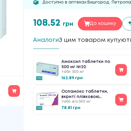
Доступно в аптеках:
Вишгород
,
Петропав
108.52
грн
До кошику
Аналоги
З цим товаром купуют
Амоксил таблетки по
500 мг №20
табл. 500 мг
162.89 грн
Оспамокс таблетки,
вкриті плівковою
табл. в/о 500 мг
оболонкою по 500 мг
№12
78.81 грн