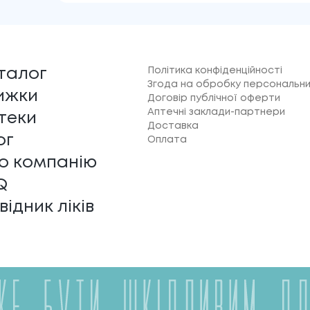
Політика конфіденційності
талог
Згода на обробку персональни
ижки
Договір публічної оферти
Аптечні заклади-партнери
теки
Доставка
ог
Оплата
о компанію
Q
відник ліків