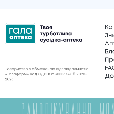
Ка
Зн
Ап
Бл
Пр
FA
Товариство з обмеженою відповідальністю
«Галафарм»
, код ЄДРПОУ 30886474 © 2020-
До
2026