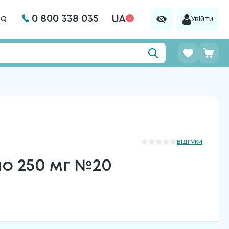
0 800 338 035
UA
AQ
Увійти
відгуки
о 250 мг №20