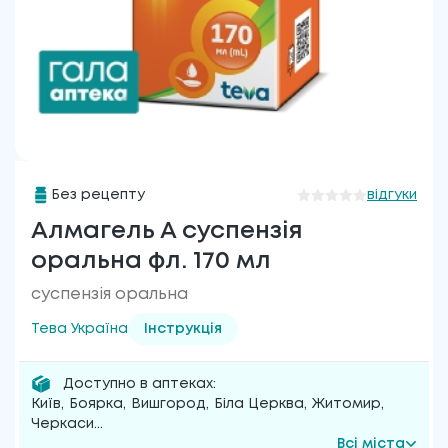
Без рецепту
відгуки
Алмагель А суспензія
оральна фл. 170 мл
суспензія оральна
Тева Україна
Інструкція
Доступно в аптеках:
Київ
,
Боярка
,
Вишгород
,
Біла Церква
,
Житомир
,
Черкаси
...
Всі міста