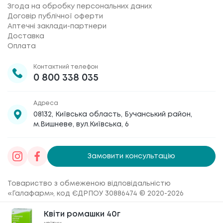
Згода на обробку персональних даних
Договір публічної оферти
Аптечні заклади-партнери
Доставка
Оплата
Контактний телефон
0 800 338 035
Адреса
08132, Київська область, Бучанський район,
м.Вишневе, вул.Київська, 6
Замовити консультацію
Товариство з обмеженою відповідальністю
«Галафарм»
, код ЄДРПОУ 30886474 © 2020-2026
Квіти ромашки 40г
Квіти ромашки 40г