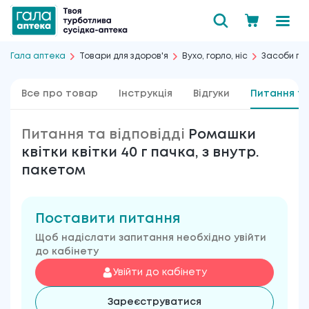
Гала аптека
Товари для здоров'я
Вухо, горло, ніс
Засоби пр
Все про товар
Інструкція
Відгуки
Питання та
Питання та відповідді
Ромашки
квітки квітки 40 г пачка, з внутр.
пакетом
Поставити питання
Щоб надіслати запитання необхідно увійти
до кабінету
Увійти до кабінету
Зареєструватися