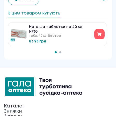
З цим товаром купують
Но-х-ша таблетки по 40 мг
№30
табл. 40 мг блістер
83.93 грн
Каталог
Знижки