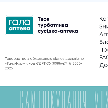
Ка
Зн
Ап
Бл
Пр
FA
Товариство з обмеженою відповідальністю
«Галафарм»
, код ЄДРПОУ 30886474 © 2020-
До
2026