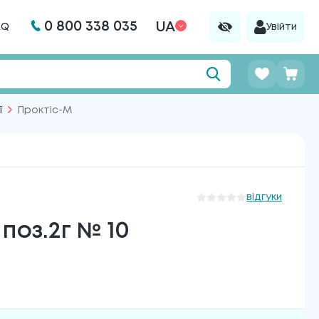
0 800 338 035
UA
AQ
Увійти
ї
Проктіс-М
відгуки
поз.2г № 10