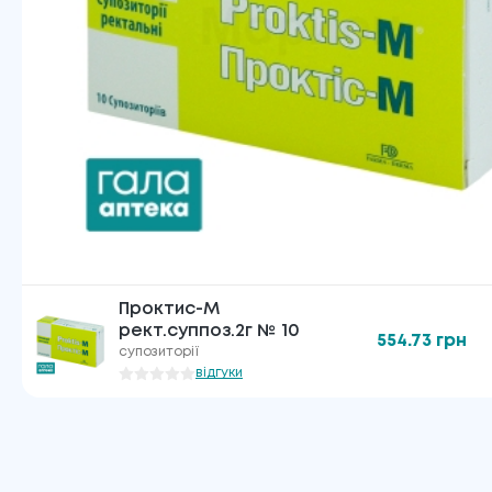
Проктис-М
рект.суппоз.2г № 10
554.73
грн
супозиторії
відгуки