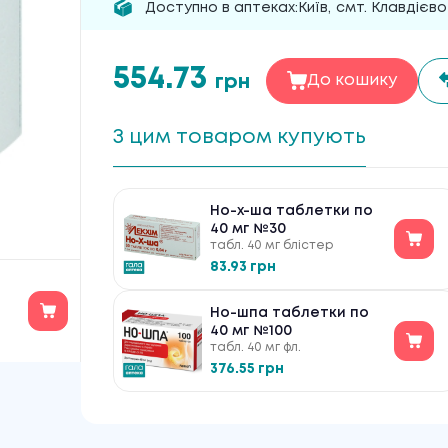
Доступно в аптеках:
Київ
,
смт. Клавдієво
554.73
грн
До кошику
З цим товаром купують
Но-х-ша таблетки по
40 мг №30
табл. 40 мг блістер
83.93 грн
Но-шпа таблетки по
40 мг №100
табл. 40 мг фл.
376.55 грн