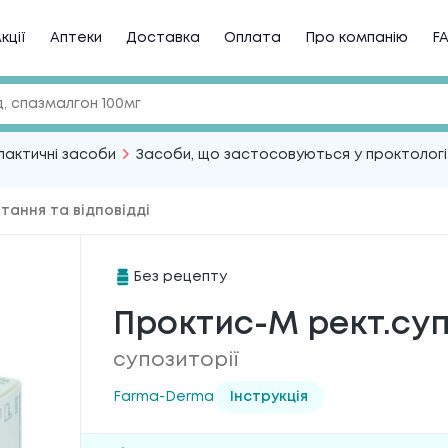
кції
Аптеки
Доставка
Оплата
Про компанію
F
лактичні засоби
Засоби, що застосовуються у проктологі
тання та відповідді
Без рецепту
Проктис-М рект.суп
супозиторії
Farma-Derma
Інструкція