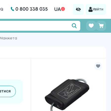
0 800 338 035
UA
AQ
Увійти
Манжета
атися