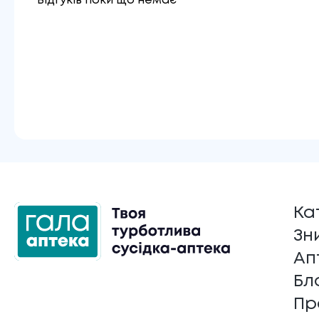
Відгуків поки що немає
Ка
Зн
Ап
Бл
Пр