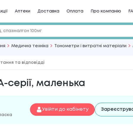
кції
Аптеки
Доставка
Оплата
Про компанію
F
ння
Медична техніка
Тонометри і витратні матеріали
тання та відповідді
-серії, маленька
Увійти до кабінету
Зареєструв
 ласка