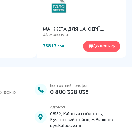
МАНЖЕТА ДЛЯ UA-СЕРІЇ,
UA, маленька
МАЛЕНЬКА
258.12
До кошику
грн
Контактний телефон
0 800 338 035
х даних
Адреса
08132, Київська область,
Бучанський район, м.Вишневе,
вул.Київська, 6