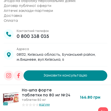
Згода на обробку персональних даних
Договір публічної оферти
Аптечні заклади-партнери
Доставка
Оплата
Контактний телефон
0 800 338 035
Адреса
08132, Київська область, Бучанський район,
м.Вишневе, вул.Київська, 6
Замовити консультацію
Товариство з обмеженою відповідальністю
Но-шпа форте
«Галафарм»
, код ЄДРПОУ 30886474 © 2020-2026
таблетки по 80 мг №24
166.80
грн
таблетки 80 мг
відгуки