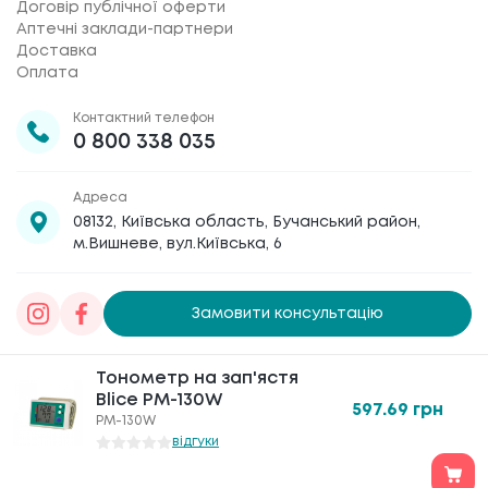
Договір публічної оферти
Аптечні заклади-партнери
Доставка
Оплата
Контактний телефон
0 800 338 035
Адреса
08132, Київська область, Бучанський район,
м.Вишневе, вул.Київська, 6
Замовити консультацію
Товариство з обмеженою відповідальністю
Тонометр на зап'ястя
Тонометр на зап'ястя
«Галафарм»
, код ЄДРПОУ 30886474 © 2020-2026
Blice PM-130W
Blice PM-130W
597.69
597.69
грн
грн
PM-130W
PM-130W
відгуки
відгуки