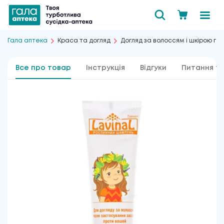
Гала аптека
Краса та догляд
Догляд за волоссям і шкірою го
Все про товар
Інструкція
Відгуки
Питання та