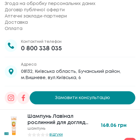
Згода на обробку персональних даних
Договір публічної оферти
Аптечні заклади-партнери
Доставка
Оплата
Контактний телефон
0 800 338 035
Адреса
08132, Київська область, Бучанський район,
м.Вишневе, вул.Київська, 6
Замовити консультацію
Товариство з обмеженою відповідальністю
Шампунь Лавінал
«Галафарм»
, код ЄДРПОУ 30886474 © 2020-2026
рослинний для догляду
168.06
грн
за волоссям після
шампунь
застосування засобу
відгуки