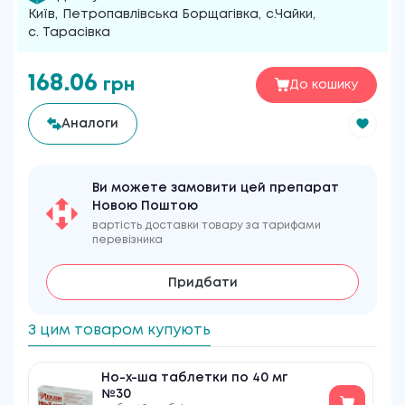
Київ
,
Петропавлівська Борщагівка
,
с.Чайки
,
с. Тарасівка
168.06
грн
До кошику
Аналоги
Ви можете замовити цей препарат
Новою Поштою
вартість доставки товару за тарифами
перевізника
Придбати
З цим товаром купують
Но-х-ша таблетки по 40 мг
№30