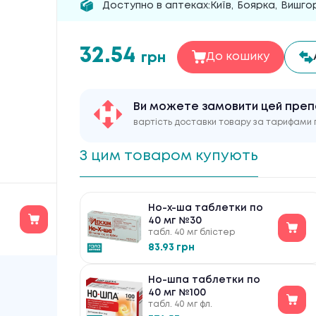
Доступно в аптеках:
Київ
,
Боярка
,
Вишго
32.54
грн
До кошику
Ви можете замовити цей пре
вартість доставки товару за тарифами 
З цим товаром купують
Но-х-ша таблетки по
40 мг №30
табл. 40 мг блістер
83.93 грн
Но-шпа таблетки по
40 мг №100
табл. 40 мг фл.