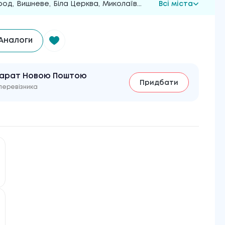
род
,
Вишневе
,
Біла Церква
,
Миколаїв
...
Всі міста
Аналоги
парат Новою Поштою
Придбати
перевізника