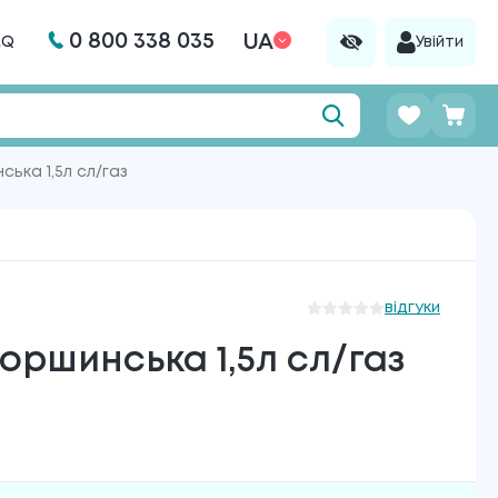
0 800 338 035
UA
AQ
Увійти
ька 1,5л сл/газ
відгуки
ршинська 1,5л сл/газ