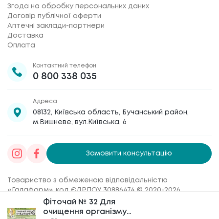
Згода на обробку персональних даних
Договір публічної оферти
Аптечні заклади-партнери
Доставка
Оплата
Контактний телефон
0 800 338 035
Адреса
08132, Київська область, Бучанський район,
м.Вишневе, вул.Київська, 6
Замовити консультацію
Товариство з обмеженою відповідальністю
«Галафарм»
, код ЄДРПОУ 30886474 © 2020-2026
Фіточай № 32 Для
Фіточай № 32 Для
очищення організму
очищення організму