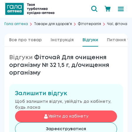
Гала аптека
Товари для здоров'я
Фітотерапія
Чаї, фіточаї і
Все про товар
Інструкція
Відгуки
Питання та
Відгуки
Фіточай Для очищення
організму № 32 1,5 г, д/очищення
організму
Залишити відгук
Щоб залишити відгук, увійдіть до кабінету,
будь ласка
Увійти до кабінету
Зареєструватися