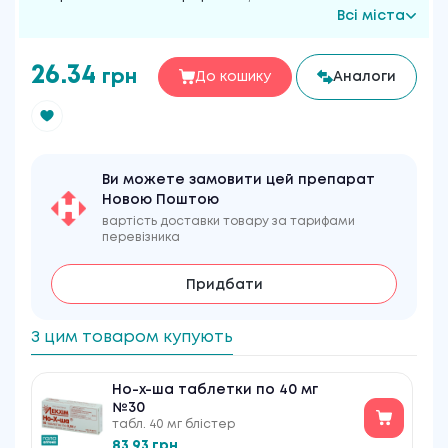
Всі міста
26.34
грн
До кошику
Аналоги
Ви можете замовити цей препарат
Новою Поштою
вартість доставки товару за тарифами
перевізника
Придбати
З цим товаром купують
Но-х-ша таблетки по 40 мг
№30
табл. 40 мг блістер
83.93 грн