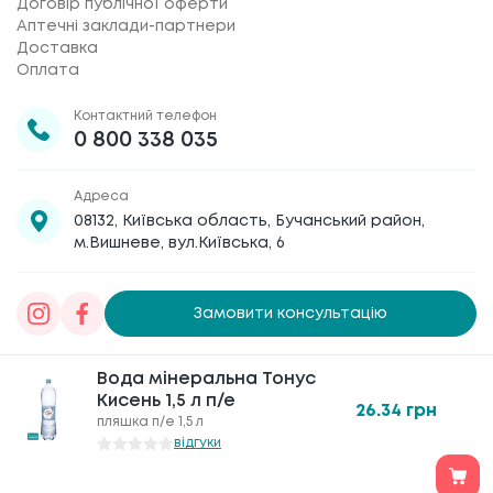
Договір публічної оферти
Аптечні заклади-партнери
Доставка
Оплата
Контактний телефон
0 800 338 035
Адреса
08132, Київська область, Бучанський район,
м.Вишневе, вул.Київська, 6
Замовити консультацію
Товариство з обмеженою відповідальністю
Вода мінеральна Тонус
«Галафарм»
, код ЄДРПОУ 30886474 © 2020-2026
Кисень 1,5 л п/е
26.34
грн
пляшка п/е 1,5 л
відгуки