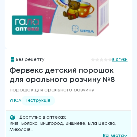
Без рецепту
відгуки
Фервекс детский порошок
для орального розчину №8
порошок для орального розчину
УПСА
Інструкція
Доступно в аптеках:
Київ
,
Боярка
,
Вишгород
,
Вишневе
,
Біла Церква
,
Миколаїв
...
Всі міста