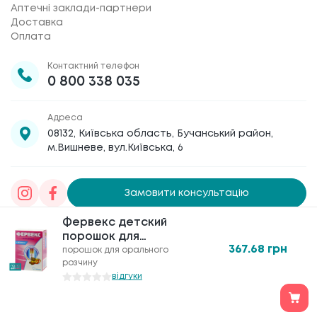
Аптечні заклади-партнери
Доставка
Оплата
Контактний телефон
0 800 338 035
Адреса
08132, Київська область, Бучанський район,
м.Вишневе, вул.Київська, 6
Замовити консультацію
Фервекс детский
Товариство з обмеженою відповідальністю
порошок для
«Галафарм»
, код ЄДРПОУ 30886474 © 2020-2026
367.68
грн
орального розчину №8
порошок для орального
розчину
відгуки