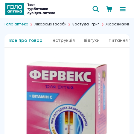
Гала аптека
Лікарські засоби
Застуда і грип
Жарознижувал
Все про товар
Інструкція
Відгуки
Питання та