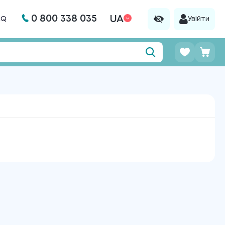
0 800 338 035
UA
AQ
Увійти