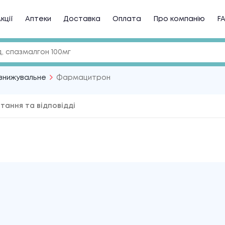
кції
Аптеки
Доставка
Оплата
Про компанію
F
знижувальне
Фармацитрон
тання та відповідді