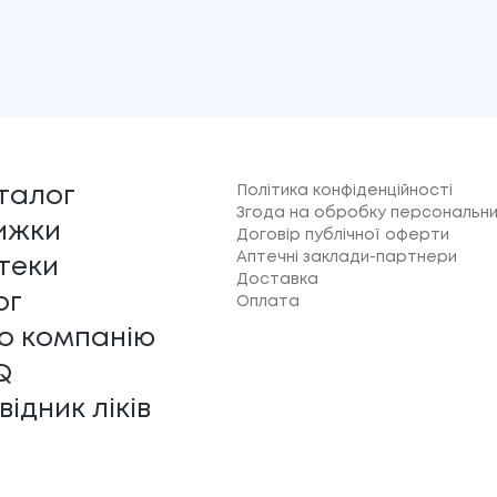
Політика конфіденційності
талог
Згода на обробку персональни
ижки
Договір публічної оферти
Аптечні заклади-партнери
теки
Доставка
ог
Оплата
о компанію
Q
відник ліків