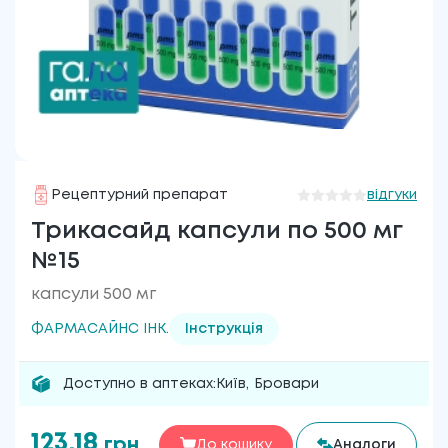
Рецептурний препарат
відгуки
Трикасайд капсули по 500 мг
№15
капсули 500 мг
ФАРМАСАЙНС ІНК.
Інструкція
Доступно в аптеках:
Київ
,
Бровари
123.18
грн
До кошику
Аналоги