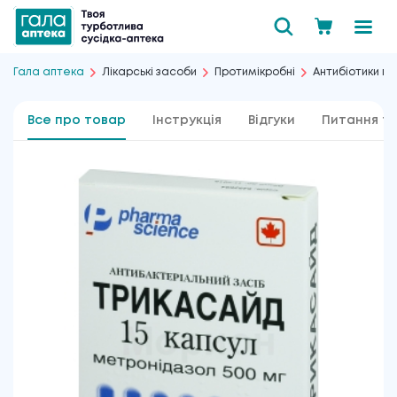
Гала аптека
Лікарські засоби
Протимікробні
Антибіотики при
Все про товар
Інструкція
Відгуки
Питання та