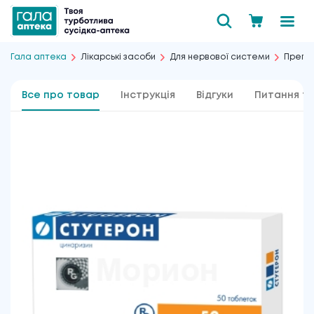
Гала аптека
Лікарські засоби
Для нервової системи
Препар
Все про товар
Інструкція
Відгуки
Питання та