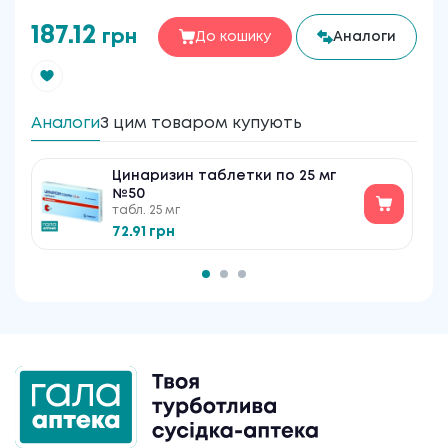
187.12
грн
До кошику
Аналоги
Аналоги
З цим товаром купують
Цинаризин таблетки по 25 мг
№50
табл. 25 мг
72.91 грн