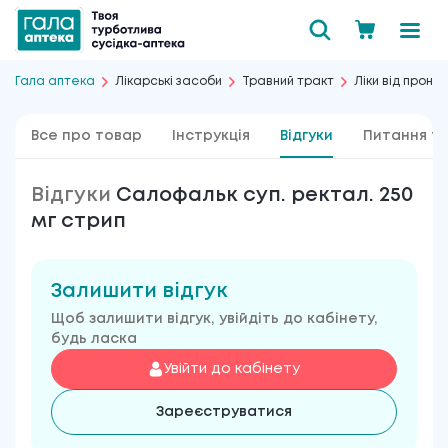
Гала аптека
Лікарські засоби
Травний тракт
Ліки від проно
Все про товар
Інструкція
Відгуки
Питання та
Відгуки
Салофальк суп. ректал. 250
мг стрип
Залишити відгук
Щоб залишити відгук, увійдіть до кабінету,
будь ласка
Увійти до кабінету
Зареєструватися