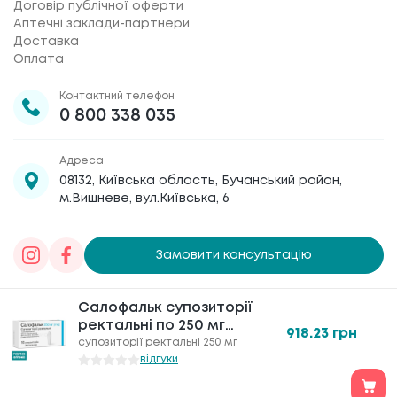
Договір публічної оферти
Аптечні заклади-партнери
Доставка
Оплата
Контактний телефон
0 800 338 035
Адреса
08132, Київська область, Бучанський район,
м.Вишневе, вул.Київська, 6
Замовити консультацію
Товариство з обмеженою відповідальністю
Салофальк супозиторії
Салофальк супозиторії
«Галафарм»
, код ЄДРПОУ 30886474 © 2020-2026
ректальні по 250 мг
ректальні по 250 мг
918.23
918.23
грн
грн
№10
№10
супозиторії ректальні 250 мг
супозиторії ректальні 250 мг
відгуки
відгуки