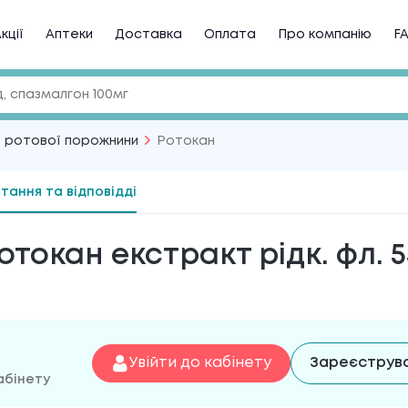
кції
Аптеки
Доставка
Оплата
Про компанію
F
ь ротової порожнини
Ротокан
тання та відповідді
отокан екстракт рідк. фл. 5
Увійти до кабінету
Зареєструв
абінету