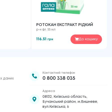
РОТОКАН ЕКСТРАКТ РІДКИЙ
р-н фл. 55 мл
116.51
До кошику
грн
Контактний телефон
0 800 338 035
х даних
Адреса
08132, Київська область,
Бучанський район, м.Вишневе,
вул.Київська, 6