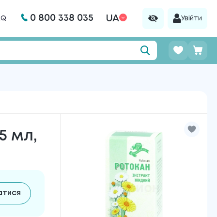
0 800 338 035
UA
AQ
Увійти
5 мл,
атися