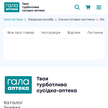
Гала аптека
Лікарські засоби
Сечостатева система
Лікув
Все про товар
Інструкція
Відгуки
Питання та
Каталог
Знижки